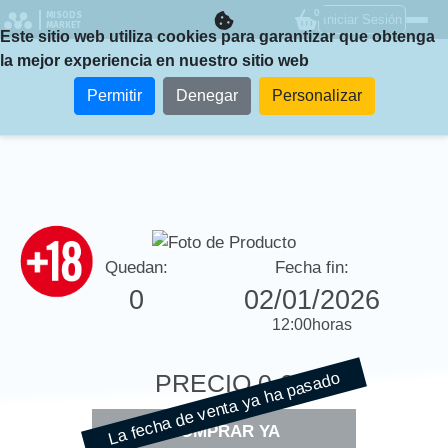
0
MISODS
Iniciar Sesión
MARKET
Este sitio web utiliza cookies para garantizar que obtenga
la mejor experiencia en nuestro sitio web
Permitir
Denegar
Personalizar
Quedan:
Fecha fin:
0
02/01/2026
12:00
horas
La fecha de venta ya ha pasado
PRECIO
0 €
COMPRAR YA