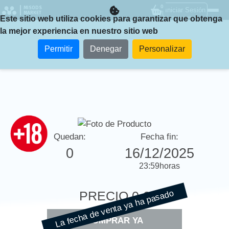
0
MISODS
Iniciar Sesión
MARKET
Este sitio web utiliza cookies para garantizar que obtenga
la mejor experiencia en nuestro sitio web
Permitir
Denegar
Personalizar
Quedan:
Fecha fin:
0
16/12/2025
23:59
horas
La fecha de venta ya ha pasado
PRECIO
0 €
COMPRAR YA