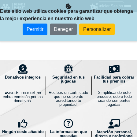
0
MISODS
Iniciar Sesión
MARKET
Este sitio web utiliza cookies para garantizar que obtenga
la mejor experiencia en nuestro sitio web
Permitir
Denegar
Personalizar
Donativos íntegros
Seguridad en tus
Facilidad para cobrar
jugadas
tus premios
Recibes un certificado
Simplificando este
no
que no se pierde
proceso, sobre todo
cobra comisión por los
acreditando tu
cuando compartes
donativos.
propiedad.
jugadas.
Ningún coste añadido
La información que
Atención personal,
necesitas
directa y profesional