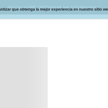
Mis Causas
MIS ODS
Productos para ti
Colaboremos
rantizar que obtenga la mejor experiencia en nuestro sitio w