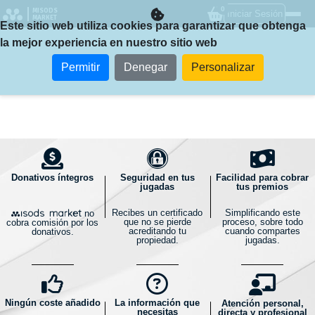
0
MISODS
Iniciar Sesión
MARKET
Este sitio web utiliza cookies para garantizar que obtenga
la mejor experiencia en nuestro sitio web
Permitir
Denegar
Personalizar
Donativos íntegros
Seguridad en tus
Facilidad para cobrar
jugadas
tus premios
Recibes un certificado
Simplificando este
no
que no se pierde
proceso, sobre todo
cobra comisión por los
acreditando tu
cuando compartes
donativos.
propiedad.
jugadas.
Ningún coste añadido
La información que
Atención personal,
necesitas
directa y profesional