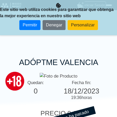
0
MISODS
Iniciar Sesión
MARKET
Este sitio web utiliza cookies para garantizar que obtenga
la mejor experiencia en nuestro sitio web
Permitir
Denegar
Personalizar
ADÓPTME VALENCIA
Quedan:
Fecha fin:
0
18/12/2023
19:36
horas
PRECIO
0 €