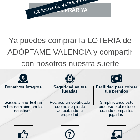
La fecha de venta ya ha pasado
COMPRAR YA
Ya puedes comprar la LOTERÍA de
ADÓPTAME VALENCIA y compartir
con nosotros nuestra suerte
Donativos íntegros
Seguridad en tus
Facilidad para cobrar
jugadas
tus premios
Recibes un certificado
Simplificando este
no
que no se pierde
proceso, sobre todo
cobra comisión por los
acreditando tu
cuando compartes
donativos.
propiedad.
jugadas.