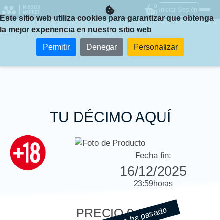
0
MISODS
Iniciar Sesión
MARKET
Este sitio web utiliza cookies para garantizar que obtenga
la mejor experiencia en nuestro sitio web
Permitir
Denegar
Personalizar
TU DÉCIMO AQUÍ
Fecha fin:
16/12/2025
23:59
horas
PRECIO
0 €