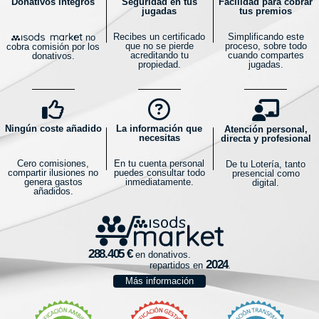
Donativos íntegros
Seguridad en tus
Facilidad para cobrar
jugadas
tus premios
Recibes un certificado
Simplificando este
no
que no se pierde
proceso, sobre todo
cobra comisión por los
acreditando tu
cuando compartes
donativos.
propiedad.
jugadas.
Ningún coste añadido
La información que
Atención personal,
necesitas
directa y profesional
Cero comisiones,
En tu cuenta personal
De tu Lotería, tanto
compartir ilusiones no
puedes consultar todo
presencial como
genera gastos
inmediatamente.
digital.
añadidos.
en donativos.
repartidos en
.
Más información