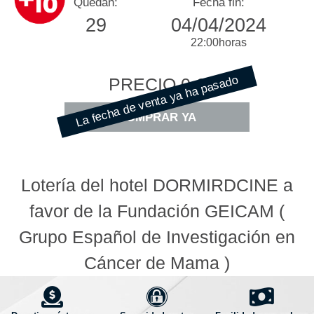
Quedan:
Fecha fin:
29
04/04/2024
22:00
horas
La fecha de venta ya ha pasado
PRECIO
0 €
COMPRAR YA
Lotería del hotel DORMIRDCINE a
favor de la Fundación GEICAM (
Grupo Español de Investigación en
Cáncer de Mama )