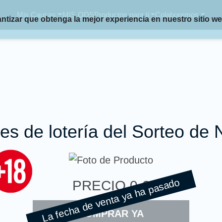
Mis Causas
MIS ODS
Productos para ti
Colaboremos
rantizar que obtenga la mejor experiencia en nuestro sitio w
nes de lotería del Sorteo de
La fecha de venta ya ha pasado
PRECIO
0 €
COMPRAR YA