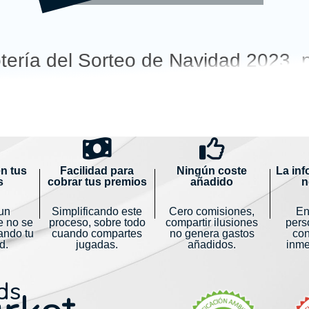
ería del Sorteo de Navidad 2023, pa
es de HumanCoop. Gracias por tu s
n tus
Facilidad para
Ningún coste
La in
s
cobrar tus premios
añadido
n
un
Simplificando este
Cero comisiones,
En
e no se
proceso, sobre todo
compartir ilusiones
pers
ando tu
cuando compartes
no genera gastos
con
d.
jugadas.
añadidos.
inme