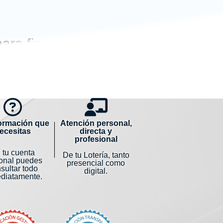
ra financiar las
olidaridad
formación que
Atención personal,
ecesitas
directa y
profesional
 tu cuenta
De tu Lotería, tanto
onal puedes
presencial como
sultar todo
digital.
diatamente.