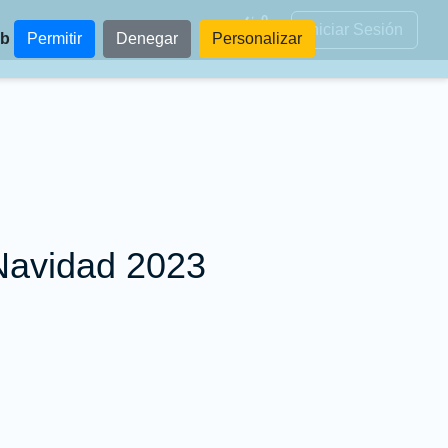
0
Iniciar Sesión
eb
Permitir
Denegar
Personalizar
 Navidad 2023