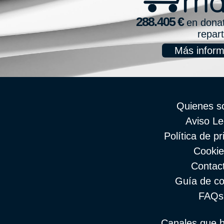
en donat
repar
Más inform
Quienes 
Aviso Le
Política de pr
Cookie
Contac
Guía de c
FAQs
Canales que h