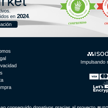
ivos.
tidos en
.
ación
somos
gal
Impulsando 
ivacidad
s
ta
ompra
an conseguido donativos gracias al proyecto