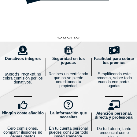
Sueña,Juega,Gana Navidad 2023
Suerte
Donativos íntegros
Seguridad en tus
Facilidad para cobrar
jugadas
tus premios
Recibes un certificado
Simplificando este
no
que no se pierde
proceso, sobre todo
cobra comisión por los
acreditando tu
cuando compartes
donativos.
propiedad.
jugadas.
Ningún coste añadido
La información que
Atención personal,
necesitas
directa y profesional
Cero comisiones,
En tu cuenta personal
De tu Lotería, tanto
compartir ilusiones no
puedes consultar todo
presencial como
genera gastos
inmediatamente.
digital.