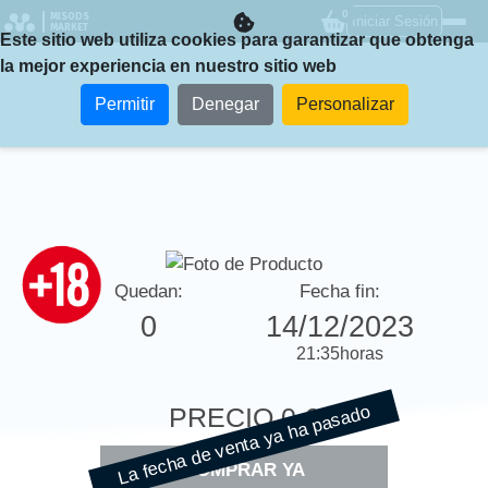
0
MISODS
Iniciar Sesión
MARKET
Este sitio web utiliza cookies para garantizar que obtenga
la mejor experiencia en nuestro sitio web
Permitir
Denegar
Personalizar
Quedan:
Fecha fin:
0
14/12/2023
21:35
horas
La fecha de venta ya ha pasado
PRECIO
0 €
COMPRAR YA